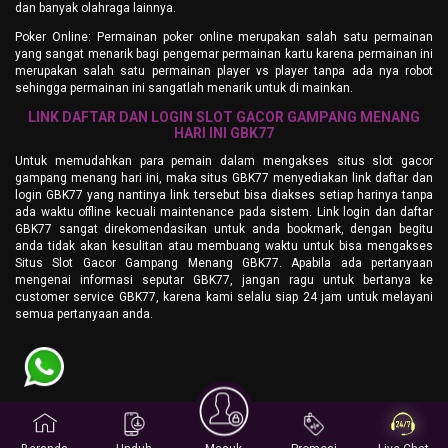
dan banyak olahraga lainnya.
Poker Online: Permainan poker online merupakan salah satu permainan
yang sangat menarik bagi pengemar permainan kartu karena permainan ini
merupakan salah satu permainan player vs player tanpa ada nya robot
sehingga permainan ini sangatlah menarik untuk di mainkan.
LINK DAFTAR DAN LOGIN SLOT GACOR GAMPANG MENANG
HARI INI GBK77
Untuk memudahkan para pemain dalam mengakses situs slot gacor
gampang menang hari ini, maka situs GBK77 menyediakan link daftar dan
login GBK77 yang nantinya link tersebut bisa diakses setiap harinya tanpa
ada waktu offline kecuali maintenance pada sistem. Link login dan daftar
GBK77 sangat direkomendasikan untuk anda bookmark, dengan begitu
anda tidak akan kesulitan atau membuang waktu untuk bisa mengakses
Situs Slot Gacor Gampang Menang GBK77. Apabila ada pertanyaan
mengenai informasi seputar GBK77, jangan ragu untuk bertanya ke
customer service GBK77, karena kami selalu siap 24 jam untuk melayani
semua pertanyaan anda.