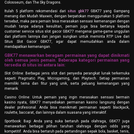
Colosseum, dan The Sky Dragons.
Itulah 5 platform rekomendasi dari
situs gbk77
GBK77 yang Gampang
menang dan Mudah Maxwin, dengan berpatokan menggunakan 5 platform
tersebut, maka para pemain bisa merasakan sensasi kemenangan dengan
mudah tanpa adanya kesulitan, pemain juga bisa bertanya kepada
customer service situs slot gacor GBK77 mengenai game-game unggulan
dari platform lainnya dan jangan sungkan untuk meminta RTP Live dari
Situs Slot Gacor GBK77, agar dapat memudahkan anda dalam
mendapatkan kemenangan.
GBK77 menawarkan beragam permainan yang dapat dinikmati
oleh semua jenis pemain. Beberapa kategori permainan yang
tersedia di situs ini antara lain:
Slot Online: Berbagai jenis slot dari penyedia perangkat lunak terkemuka
seperti Pragmatic Play, Microgaming, dan Playtech. Setiap permainan
memiliki tema dan fitur yang unik, serta peluang kemenangan yang
menarik.
Casino Online: Untuk pemain yang ingin merasakan sensasi bermain
kasino nyata, GBK77 menyediakan permainan kasino langsung dengan
dealer profesional. Anda bisa menikmati permainan seperti blackjack,
roulette, baccarat, dan lainnya dalam suasana yang interaktif.
Sportbook: Bagi Anda yang suka bertaruh pada olahraga, GBK77 juga
menawarkan berbagai pilihan taruhan olahraga dengan odds yang
kompetitif. Anda bisa bertaruh pada pertandingan sepak bola, basket, tenis,