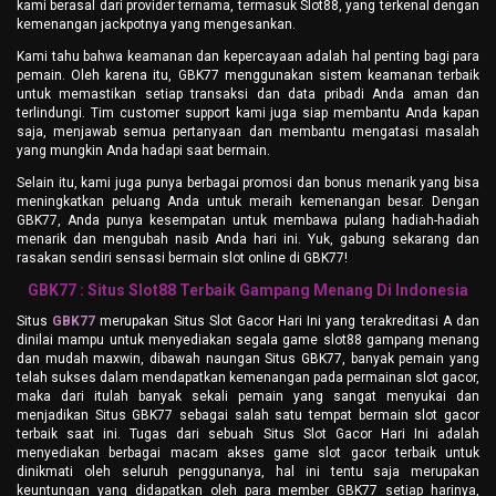
kami berasal dari provider ternama, termasuk Slot88, yang terkenal dengan
kemenangan jackpotnya yang mengesankan.
Kami tahu bahwa keamanan dan kepercayaan adalah hal penting bagi para
pemain. Oleh karena itu, GBK77 menggunakan sistem keamanan terbaik
untuk memastikan setiap transaksi dan data pribadi Anda aman dan
terlindungi. Tim customer support kami juga siap membantu Anda kapan
saja, menjawab semua pertanyaan dan membantu mengatasi masalah
yang mungkin Anda hadapi saat bermain.
Selain itu, kami juga punya berbagai promosi dan bonus menarik yang bisa
meningkatkan peluang Anda untuk meraih kemenangan besar. Dengan
GBK77, Anda punya kesempatan untuk membawa pulang hadiah-hadiah
menarik dan mengubah nasib Anda hari ini. Yuk, gabung sekarang dan
rasakan sendiri sensasi bermain slot online di GBK77!
GBK77 : Situs Slot88 Terbaik Gampang Menang Di Indonesia
Situs
GBK77
merupakan Situs Slot Gacor Hari Ini yang terakreditasi A dan
dinilai mampu untuk menyediakan segala game slot88 gampang menang
dan mudah maxwin, dibawah naungan Situs GBK77, banyak pemain yang
telah sukses dalam mendapatkan kemenangan pada permainan slot gacor,
maka dari itulah banyak sekali pemain yang sangat menyukai dan
menjadikan Situs GBK77 sebagai salah satu tempat bermain slot gacor
terbaik saat ini. Tugas dari sebuah Situs Slot Gacor Hari Ini adalah
menyediakan berbagai macam akses game slot gacor terbaik untuk
dinikmati oleh seluruh penggunanya, hal ini tentu saja merupakan
keuntungan yang didapatkan oleh para member GBK77 setiap harinya,