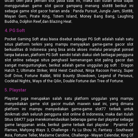
dicari oleh para pemain slot pada saat ini, maka dari itulah anda dapat
menggunakan game slot gacor gampang menang slot88 berikut ini
sebagai game slot gacor harian anda : Panda Pursuit, Jungle Jam, Slot88,
Mayan Gem, Pirate King, Totem Island, Money Bang Bang, Laughing
Buddha, Dolphin Reef,dan Blazing Heat.
4. PG Soft
Pocket Gaming Soft atau biasa disebut sebagai PG Soft adalah salah satu
situs platform terkini yang mampu menyajikan game-game gacor slot
berkualitas di Indonesia yang bisa anda akses melalui perangkat ponsel
tanpa batasan, platform PG Soft sendiri telah diakui oleh berbagai pengguna
slot online sebagai situs penghasil kemenangan slot paling gacor dan
sangat menguntungkan, berikut adalah game unggulan pg soft : Dragon
Hatch 2, Ultimate Striker, Wild Heist Cashout, Ninja Racoon Frenzy, Super
Golf Drive, Fortune Rabbit, Wild Bounty Showdown, Legend of Perseus,
Cocktail Nights, Ways of the Qilin, Double Fortune dan Tree of Fortune.
5. Playstar
Playstar juga merupakan salah satu platform unggulan yang mampu
menyediakan game slot gacor mudah maxwin saat ini, yang dimana
platform ini mampu menyediakan game-game slot77 terbaik untuk
dinikmati oleh seluruh pengguna slot online di Indonesia, maka dari itulah
Situs GBK77 juga merekomendasikan beberapa game dari playstar sebagai
game langganan anda, berikut game terbaik dari playstar : Pyramid Of
Flames, Mahjong Ways 3, Challenge - Fu Lu Shou Xi, Fantasy - Southeast
Asia, Fortune Teller, Madame Caroline, Challenge - Mayan Calendar, King Of